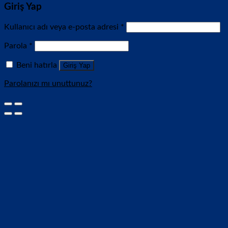
Giriş Yap
Kullanıcı adı veya e-posta adresi
*
Parola
*
Beni hatırla
Giriş Yap
Parolanızı mı unuttunuz?