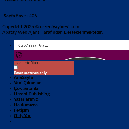
Sayfa Sayısı
406
Copyright 2026 ©
urzeniyayinevi.com
Abatay Web Ajansı Tarafından Desteklenmektedir.
Generic filters
Exact matches only
AnaSayfa
Yeni Çıkanlar
Çok Satanlar
Urzeni Publishing
Yazarlarımız
Hakkımızda
İletişim
Giriş Yap