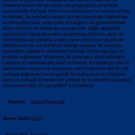
irdeleme imkanı da ele alınan çalışmayı geniş çerçevede
sunmaktadır. Farhadi Sineması’nı sinemanın ve sanatın içinde
irdelemek, bir noktada sanatın içinde bulunduğu toplumdan
ve dünyadan nasıl yansımalar sunduğunu da gösterebilmek
adına etkili bir inceleme de sunmaktadır. Diğer akademik
çalışmaların ötesinde sadece araştırmayı yürüten yazar ile
sınırlı kalmayan çalışma, araştırmanın konusunu oluşturan
yönetmenin de son bölümde verdiği cevaplar ile esasında
bahsedilen olguların söylemleri bazında, birinci ağızdan da
anlatım sağlamıştır. Yönetmen de çalışmaya dahil edilmiştir.
Çalışmanın toplumlardan sınıf sistemine, küreselleşen dünya
sisteminden sanatın ve sinemanın varlık sebebine dek birçok
noktaya değinmesi ve sosyolojik bir bakış açısı ile inceleme
sunması Farhadi Sineması’nın yerellik ve evrensellik bazındaki
sinemasına etkin bir perspektif sunmaktadır.
Yayınevi
Urzeni Yayıncılık
Basım Tarihi
2022
Basım Yeri
İstanbul