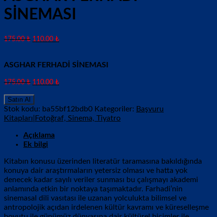
SİNEMASI
175.00
₺
110.00
₺
ASGHAR FERHADİ SİNEMASI
175.00
₺
110.00
₺
Satın Al
Stok kodu:
ba55bf12bdb0
Kategoriler:
Başvuru
Kitapları|Fotoğraf, Sinema, Tiyatro
Açıklama
Ek bilgi
Kitabın konusu üzerinden literatür taramasına bakıldığında
konuya dair araştırmaların yetersiz olması ve hatta yok
denecek kadar sayılı veriler sunması bu çalışmayı akademi
anlamında etkin bir noktaya taşımaktadır. Farhadi’nin
sinemasal dili vasıtası ile uzanan yolculukta bilimsel ve
antropolojik açıdan irdelenen kültür kavramı ve küreselleşme
boyutu ile günümüz dünyasına dair kültürel biçimler ile