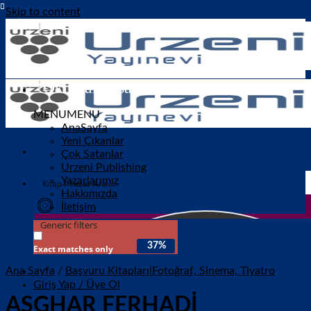
Skip to content
‘‘Okumak insanı onarır...”
MENU
MENU
AnaSayfa
Yeni Çıkanlar
Çok Satanlar
Urzeni Publishing
Yazarlarımız
Hakkımızda
İletişim
Generic filters
37%
Exact matches only
Ana Sayfa
/
Başvuru Kitapları|Fotoğraf, Sinema, Tiyatro
Giriş Yap / Üye Ol
ASGHAR FERHADİ