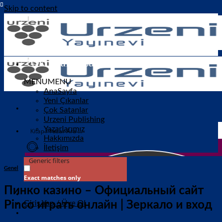
Skip to content
‘‘Okumak insanı onarır...”
MENU
MENU
AnaSayfa
Yeni Çıkanlar
Çok Satanlar
Urzeni Publishing
Yazarlarımız
Hakkımızda
İletişim
Generic filters
Genel
Exact matches only
Пинко казино – Официальный сайт
Pinco играть онлайн | Зеркало и вход
Giriş Yap / Üye Ol