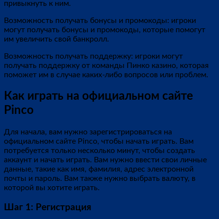
привыкнуть к ним.
Возможность получать бонусы и промокоды: игроки
могут получать бонусы и промокоды, которые помогут
им увеличить свой банкролл.
Возможность получать поддержку: игроки могут
получать поддержку от команды Пинко казино, которая
поможет им в случае каких-либо вопросов или проблем.
Как играть на официальном сайте
Pinco
Для начала, вам нужно зарегистрироваться на
официальном сайте Pinco, чтобы начать играть. Вам
потребуется только несколько минут, чтобы создать
аккаунт и начать играть. Вам нужно ввести свои личные
данные, такие как имя, фамилия, адрес электронной
почты и пароль. Вам также нужно выбрать валюту, в
которой вы хотите играть.
Шаг 1: Регистрация