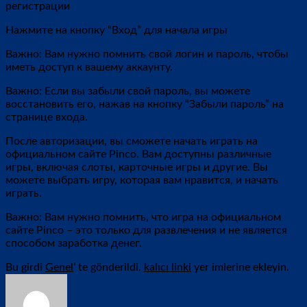
регистрации
Нажмите на кнопку “Вход” для начала игры
Важно: Вам нужно помнить свой логин и пароль, чтобы
иметь доступ к вашему аккаунту.
Важно: Если вы забыли свой пароль, вы можете
восстановить его, нажав на кнопку “Забыли пароль” на
странице входа.
После авторизации, вы сможете начать играть на
официальном сайте Pinco. Вам доступны различные
игры, включая слоты, карточные игры и другие. Вы
можете выбрать игру, которая вам нравится, и начать
играть.
Важно: Вам нужно помнить, что игра на официальном
сайте Pinco – это только для развлечения и не является
способом заработка денег.
Bu girdi
Genel
’ te gönderildi.
kalıcı linki
yer imlerine ekleyin.