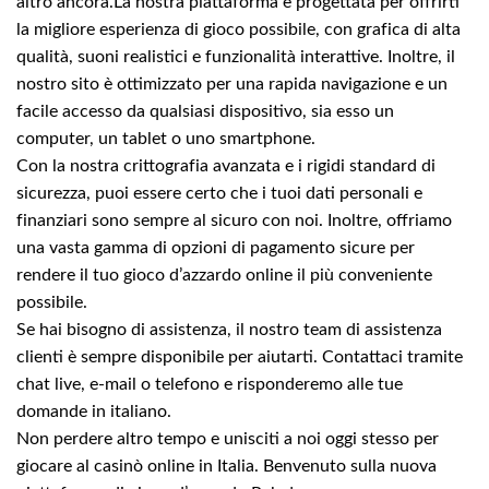
altro ancora.La nostra piattaforma è progettata per offrirti
la migliore esperienza di gioco possibile, con grafica di alta
qualità, suoni realistici e funzionalità interattive. Inoltre, il
nostro sito è ottimizzato per una rapida navigazione e un
facile accesso da qualsiasi dispositivo, sia esso un
computer, un tablet o uno smartphone.
Con la nostra crittografia avanzata e i rigidi standard di
sicurezza, puoi essere certo che i tuoi dati personali e
finanziari sono sempre al sicuro con noi. Inoltre, offriamo
una vasta gamma di opzioni di pagamento sicure per
rendere il tuo gioco d’azzardo online il più conveniente
possibile.
Se hai bisogno di assistenza, il nostro team di assistenza
clienti è sempre disponibile per aiutarti. Contattaci tramite
chat live, e-mail o telefono e risponderemo alle tue
domande in italiano.
Non perdere altro tempo e unisciti a noi oggi stesso per
giocare al casinò online in Italia. Benvenuto sulla nuova