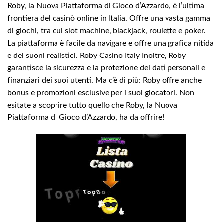
Roby, la Nuova Piattaforma di Gioco d’Azzardo, è l’ultima
frontiera del casinò online in Italia. Offre una vasta gamma
di giochi, tra cui slot machine, blackjack, roulette e poker.
La piattaforma è facile da navigare e offre una grafica nitida
e dei suoni realistici.
Roby Casino Italy
Inoltre, Roby
garantisce la sicurezza e la protezione dei dati personali e
finanziari dei suoi utenti. Ma c’è di più: Roby offre anche
bonus e promozioni esclusive per i suoi giocatori. Non
esitate a scoprire tutto quello che Roby, la Nuova
Piattaforma di Gioco d’Azzardo, ha da offrire!